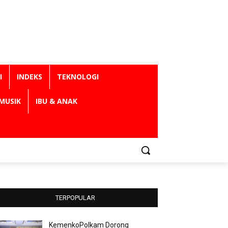
I
INDEKS
TEKNOLOGI
MUSIK
IBU & ANAK
TERPOPULAR
KemenkoPolkam Dorong