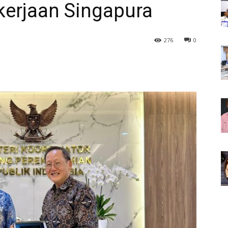
kerjaan Singapura
276
0