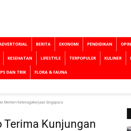
ADVERTORIAL
BERITA
EKONOMI
PENDIDIKAN
OPIN
KESEHATAN
LIFESTYLE
TERPOPULER
KULINER
IPS DAN TRIK
FLORA & FAUNA
an Menteri Ketenagakerjaan Singapura
o Terima Kunjungan