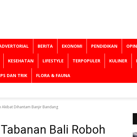
ADVERTORIAL
BERITA
EKONOMI
PENDIDIKAN
OPIN
KESEHATAN
LIFESTYLE
TERPOPULER
KULINER
IPS DAN TRIK
FLORA & FAUNA
 Akibat Dihantam Banjir Bandang
 Tabanan Bali Roboh