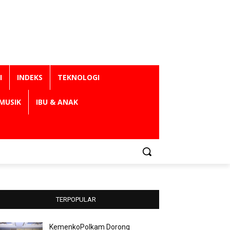
I
INDEKS
TEKNOLOGI
MUSIK
IBU & ANAK
TERPOPULAR
KemenkoPolkam Dorong