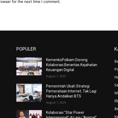
rowser for the next time I comment.
POPULER
K
KemenkoPolkam Dorong
Be
Kolaborasi Berantas Kejahatan
Po
Keuangan Digital
August 7, 2026
H
S
Pemerintah Ubah Strategi
Pemerataan Internet, Tak Lagi
M
Hanya Andalkan BTS
E
August 7, 2026
Ib
Kolaborasi “Star Power
K
Internasional” di Lagu “Animal”