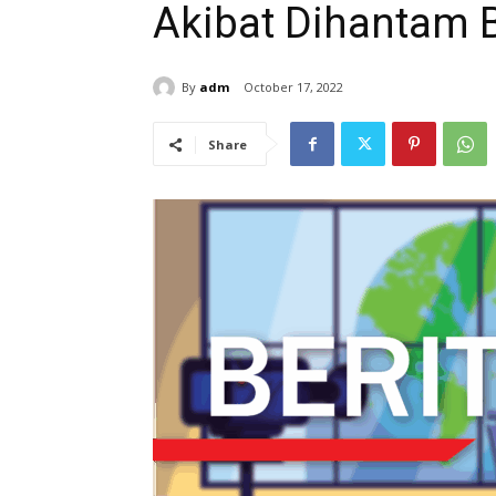
Akibat Dihantam 
By
adm
October 17, 2022
Share