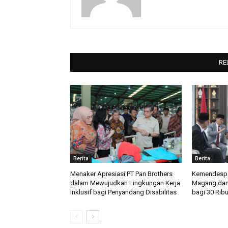
RE
Berita
Berita
Menaker Apresiasi PT Pan Brothers
Kemendespd
dalam Mewujudkan Lingkungan Kerja
Magang dan
Inklusif bagi Penyandang Disabilitas
bagi 30 Rib