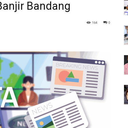
Banjir Bandang
164
0