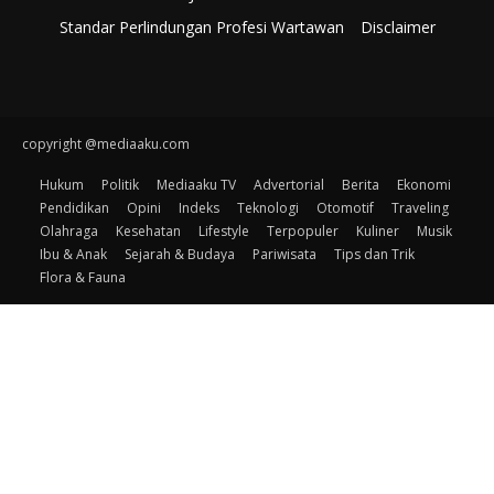
Standar Perlindungan Profesi Wartawan
Disclaimer
copyright @mediaaku.com
Hukum
Politik
Mediaaku TV
Advertorial
Berita
Ekonomi
Pendidikan
Opini
Indeks
Teknologi
Otomotif
Traveling
Olahraga
Kesehatan
Lifestyle
Terpopuler
Kuliner
Musik
Ibu & Anak
Sejarah & Budaya
Pariwisata
Tips dan Trik
Flora & Fauna