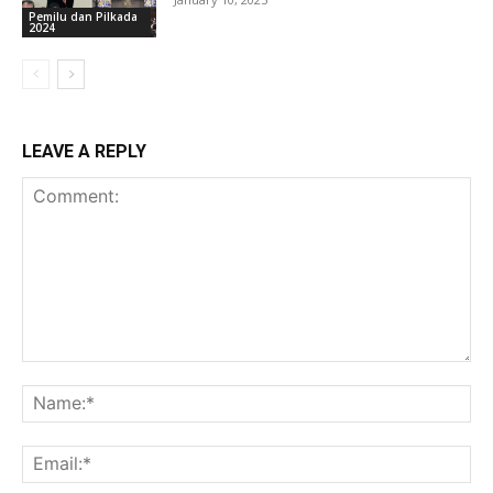
Pemilu dan Pilkada
2024
LEAVE A REPLY
Comment:
Na
Ema