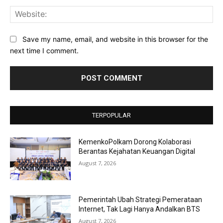
Web
Save my name, email, and website in this browser for the
next time I comment.
TERPOPULAR
KemenkoPolkam Dorong Kolaborasi
Berantas Kejahatan Keuangan Digital
August 7, 2026
Pemerintah Ubah Strategi Pemerataan
Internet, Tak Lagi Hanya Andalkan BTS
August 7, 2026