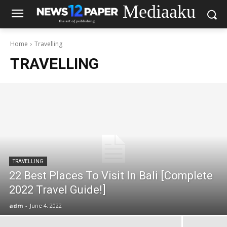
Mediaaku
Home
Travelling
TRAVELLING
TRAVELLING
22 Best Places To Visit In Bali [Complete
2022 Travel Guide!]
adm
-
June 4, 2022