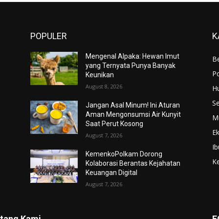
POPULER
K
Mengenal Alpaka: Hewan Imut
Be
yang Ternyata Punya Banyak
Po
Keunikan
August 8, 2026
H
S
Jangan Asal Minum! Ini Aturan
Aman Mengonsumsi Air Kunyit
M
Saat Perut Kosong
E
August 7, 2026
Ib
KemenkoPolkam Dorong
K
Kolaborasi Berantas Kejahatan
Keuangan Digital
August 7, 2026
tang Kami
F