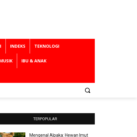
I
INDEKS
TEKNOLOGI
MUSIK
IBU & ANAK
TERPOPULAR
Mengenal Alpaka: Hewan Imut