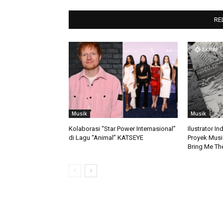
RE
Musik
Musik
Kolaborasi “Star Power Internasional”
Ilustrator I
di Lagu “Animal” KATSEYE
Proyek Musis
Bring Me Th