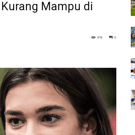
k Kurang Mampu di
418
0