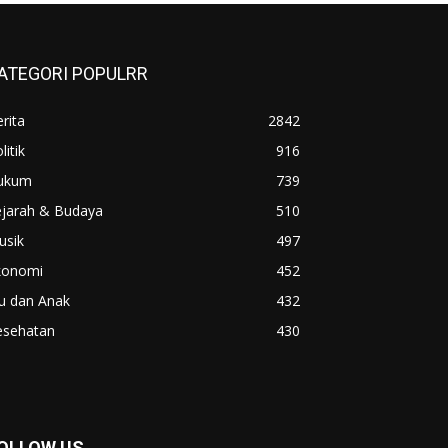
ATEGORI POPULRR
rita
2842
litik
916
ukum
739
ejarah & Budaya
510
usik
497
konomi
452
u dan Anak
432
esehatan
430
OLLOW US