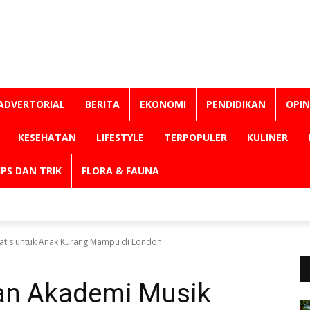
ADVERTORIAL
BERITA
EKONOMI
PENDIDIKAN
OPIN
KESEHATAN
LIFESTYLE
TERPOPULER
KULINER
IPS DAN TRIK
FLORA & FAUNA
atis untuk Anak Kurang Mampu di London
an Akademi Musik