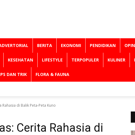
ADVERTORIAL
BERITA
EKONOMI
PENDIDIKAN
OPIN
KESEHATAN
LIFESTYLE
TERPOPULER
KULINER
IPS DAN TRIK
FLORA & FAUNA
ta Rahasia di Balik Peta-Peta Kuno
as: Cerita Rahasia di