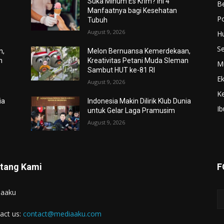
Suka Minum Es Krim? Ini 4
Be
Manfaatnya bagi Kesehatan
Po
Tubuh
August 9, 2026
H
S
n,
Melon Bernuansa Kemerdekaan,
n
Kreativitas Petani Muda Sleman
M
Sambut HUT ke-81 RI
E
August 9, 2026
K
ia
Indonesia Makin Dilirik Klub Dunia
Ib
untuk Gelar Laga Pramusim
August 9, 2026
tang Kami
F
iaaku
act us:
contact@mediaaku.com