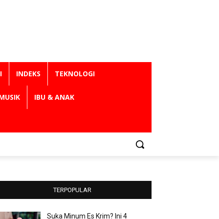
I
INDEKS
TEKNOLOGI
MUSIK
IBU & ANAK
TERPOPULAR
Suka Minum Es Krim? Ini 4