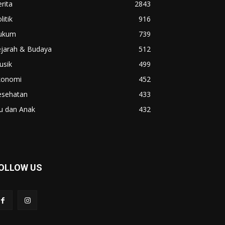
rita
2843
litik
916
ukum
739
ejarah & Budaya
512
usik
499
konomi
452
esehatan
433
u dan Anak
432
OLLOW US