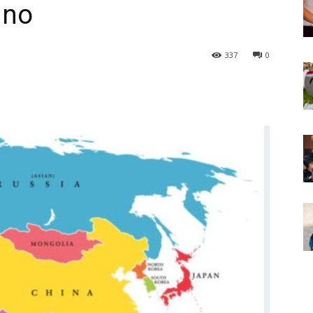
uno
337
0