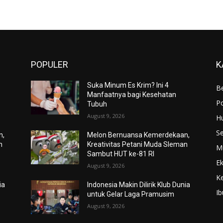
POPULER
K
Suka Minum Es Krim? Ini 4
Be
Manfaatnya bagi Kesehatan
Po
Tubuh
August 9, 2026
H
S
n,
Melon Bernuansa Kemerdekaan,
n
Kreativitas Petani Muda Sleman
M
Sambut HUT ke-81 RI
E
August 9, 2026
K
ia
Indonesia Makin Dilirik Klub Dunia
Ib
untuk Gelar Laga Pramusim
August 9, 2026