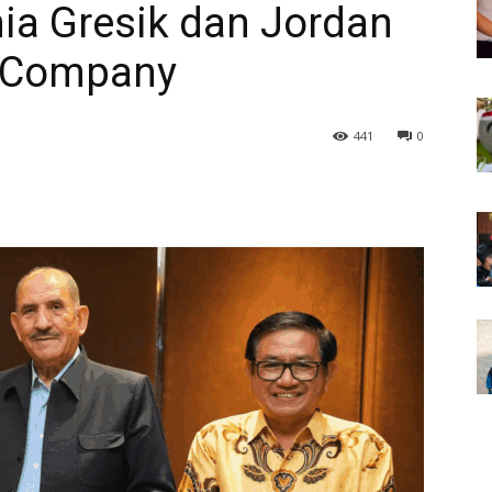
mia Gresik dan Jordan
 Company
441
0