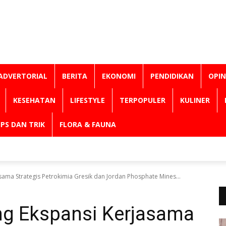
ADVERTORIAL
BERITA
EKONOMI
PENDIDIKAN
OPIN
KESEHATAN
LIFESTYLE
TERPOPULER
KULINER
IPS DAN TRIK
FLORA & FAUNA
sama Strategis Petrokimia Gresik dan Jordan Phosphate Mines...
ong Ekspansi Kerjasama