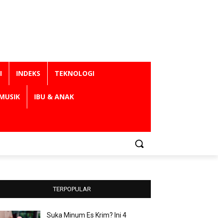
I
INDEKS
TEKNOLOGI
MUSIK
IBU & ANAK
TERPOPULAR
Suka Minum Es Krim? Ini 4