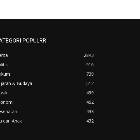
ATEGORI POPULRR
rita
2843
litik
916
ukum
739
ejarah & Budaya
512
usik
499
konomi
452
esehatan
433
u dan Anak
432