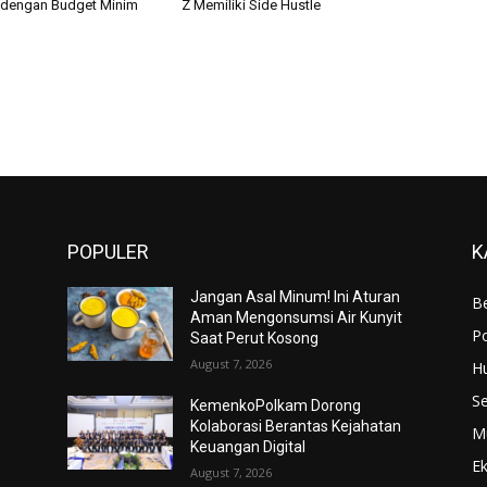
 dengan Budget Minim
Z Memiliki Side Hustle
POPULER
K
Jangan Asal Minum! Ini Aturan
Be
Aman Mengonsumsi Air Kunyit
Po
Saat Perut Kosong
August 7, 2026
H
S
KemenkoPolkam Dorong
Kolaborasi Berantas Kejahatan
M
Keuangan Digital
E
August 7, 2026