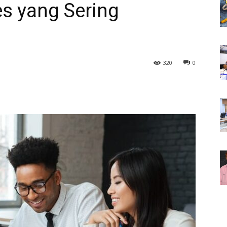
es yang Sering
320
0