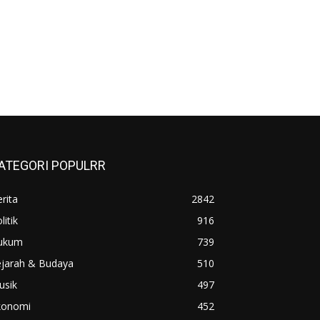
ATEGORI POPULRR
rita
2842
litik
916
ukum
739
ejarah & Budaya
510
usik
497
konomi
452