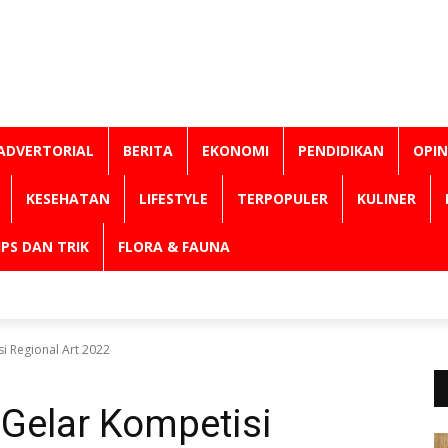
ADVERTORIAL
BERITA
EKONOMI
PENDIDIKAN
OPIN
KESEHATAN
LIFESTYLE
TERPOPULER
KULINER
IPS DAN TRIK
FLORA & FAUNA
i Regional Art 2022
 Gelar Kompetisi