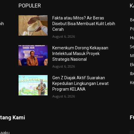
POPULER
K
Fakta atau Mitos? Air Beras
Be
bih
Disebut Bisa Membuat Kulit Lebih
Po
Cerah
August 6, 2026
H
S
Kemenkum Dorong Kekayaan
Intelektual Masuk Proyek
M
Strategis Nasional
E
August 6, 2026
Ib
Gen Z Diajak Aktif Suarakan
K
Kepedulian Lingkungan Lewat
Program KELANA
August 6, 2026
tang Kami
F
iaaku