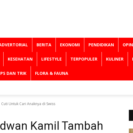
ADVERTORIAL
BERITA
EKONOMI
PENDIDIKAN
OPIN
KESEHATAN
LIFESTYLE
TERPOPULER
KULINER
IPS DAN TRIK
FLORA & FAUNA
Cuti Untuk Cari Anaknya di Swiss
idwan Kamil Tambah