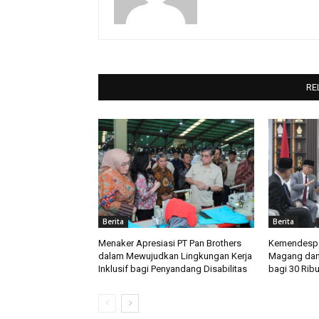
RE
Berita
Berita
Menaker Apresiasi PT Pan Brothers
Kemendespd
dalam Mewujudkan Lingkungan Kerja
Magang dan
Inklusif bagi Penyandang Disabilitas
bagi 30 Rib