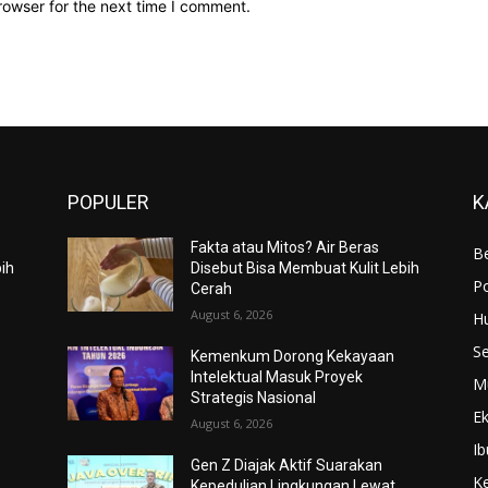
rowser for the next time I comment.
POPULER
K
Fakta atau Mitos? Air Beras
Be
bih
Disebut Bisa Membuat Kulit Lebih
Po
Cerah
August 6, 2026
H
S
Kemenkum Dorong Kekayaan
Intelektual Masuk Proyek
M
Strategis Nasional
E
August 6, 2026
Ib
Gen Z Diajak Aktif Suarakan
K
Kepedulian Lingkungan Lewat