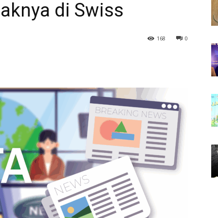
naknya di Swiss
168
0