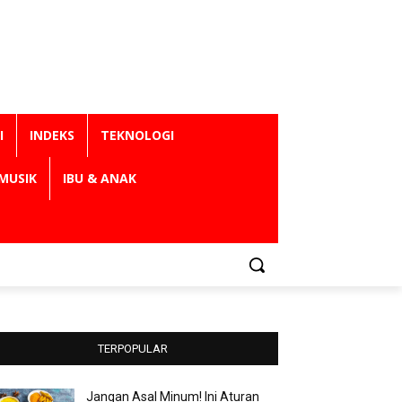
I
INDEKS
TEKNOLOGI
MUSIK
IBU & ANAK
TERPOPULAR
Jangan Asal Minum! Ini Aturan