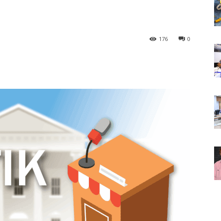
176
0