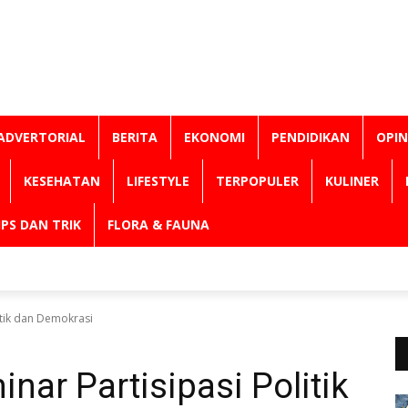
ADVERTORIAL
BERITA
EKONOMI
PENDIDIKAN
OPIN
KESEHATAN
LIFESTYLE
TERPOPULER
KULINER
IPS DAN TRIK
FLORA & FAUNA
litik dan Demokrasi
inar Partisipasi Politik