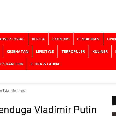
ADVERTORIAL
BERITA
EKONOMI
PENDIDIKAN
OPIN
KESEHATAN
LIFESTYLE
TERPOPULER
KULINER
IPS DAN TRIK
FLORA & FAUNA
tin Telah Meninggal
Menduga Vladimir Putin