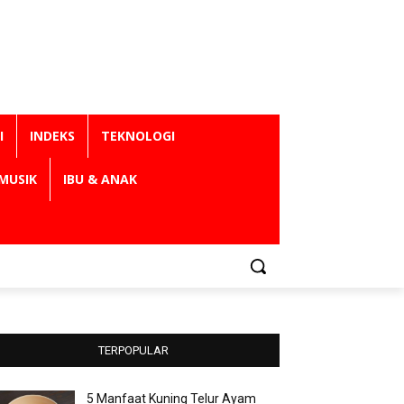
I
INDEKS
TEKNOLOGI
MUSIK
IBU & ANAK
TERPOPULAR
5 Manfaat Kuning Telur Ayam