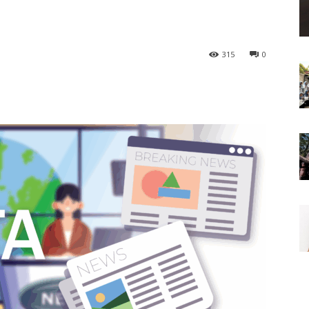
315
0