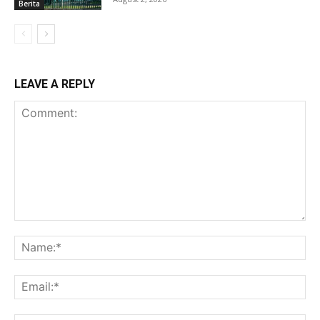
Berita
LEAVE A REPLY
Comment:
Na
Ema