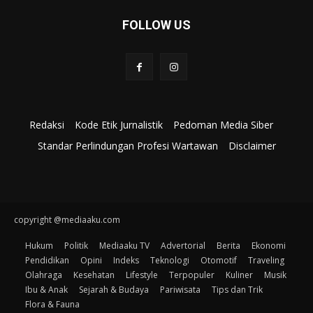
FOLLOW US
Redaksi
Kode Etik Jurnalistik
Pedoman Media Siber
Standar Perlindungan Profesi Wartawan
Disclaimer
copyright @mediaaku.com
Hukum
Politik
Mediaaku TV
Advertorial
Berita
Ekonomi
Pendidikan
Opini
Indeks
Teknologi
Otomotif
Traveling
Olahraga
Kesehatan
Lifestyle
Terpopuler
Kuliner
Musik
Ibu & Anak
Sejarah & Budaya
Pariwisata
Tips dan Trik
Flora & Fauna