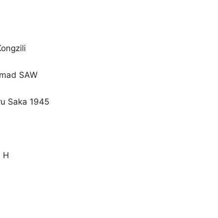
ongzili
ammad SAW
aru Saka 1945
4 H