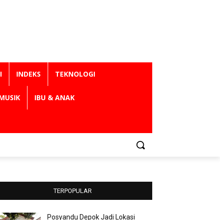
I
INDEKS
TEKNOLOGI
MUSIK
IBU & ANAK
TERPOPULAR
Posyandu Depok Jadi Lokasi