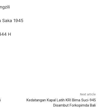
gzili
u Saka 1945
1444 H
Next article
i
Kedatangan Kapal Latih KRI Bima Suci-945
Disambut Forkopimda Bali