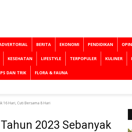
ADVERTORIAL
BERITA
EKONOMI
PENDIDIKAN
OPIN
KESEHATAN
LIFESTYLE
TERPOPULER
KULINER
IPS DAN TRIK
FLORA & FAUNA
k 16 Hari, Cuti Bersama 8 Hari
r Tahun 2023 Sebanyak