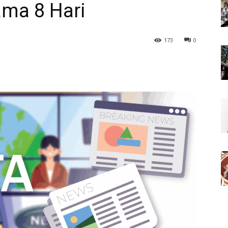
ama 8 Hari
173
0