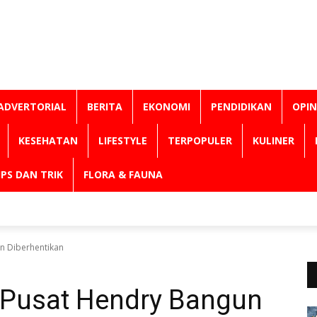
ADVERTORIAL
BERITA
EKONOMI
PENDIDIKAN
OPIN
KESEHATAN
LIFESTYLE
TERPOPULER
KULINER
IPS DAN TRIK
FLORA & FAUNA
n Diberhentikan
Pusat Hendry Bangun