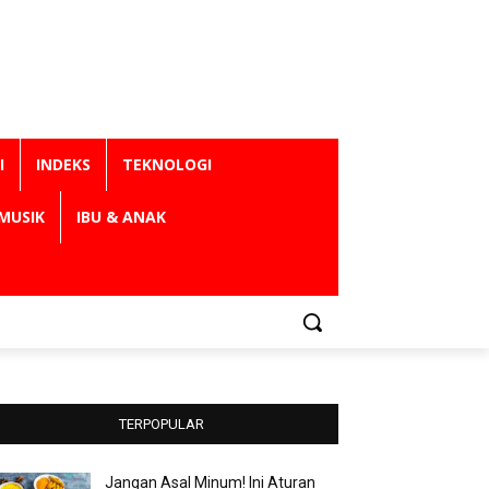
I
INDEKS
TEKNOLOGI
MUSIK
IBU & ANAK
TERPOPULAR
Jangan Asal Minum! Ini Aturan