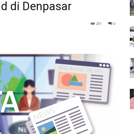
ad di Denpasar
201
0