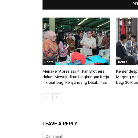
RE
Berita
Berita
Menaker Apresiasi PT Pan Brothers
Kemendespd
dalam Mewujudkan Lingkungan Kerja
Magang dan
Inklusif bagi Penyandang Disabilitas
bagi 30 Rib
LEAVE A REPLY