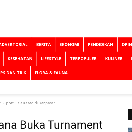
ADVERTORIAL
BERITA
EKONOMI
PENDIDIKAN
OPIN
KESEHATAN
LIFESTYLE
TERPOPULER
KULINER
IPS DAN TRIK
FLORA & FAUNA
E-Sport Piala Kasad di Denpasar
ana Buka Turnament