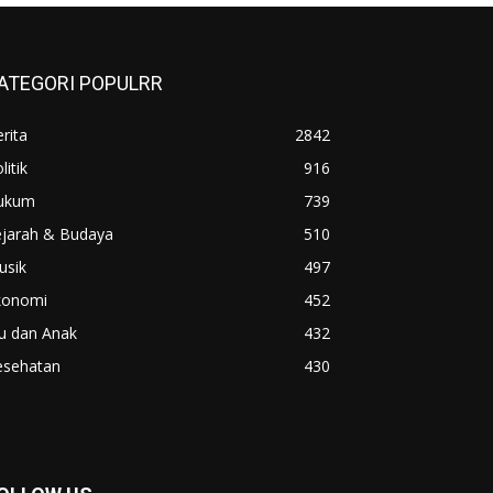
ATEGORI POPULRR
rita
2842
litik
916
ukum
739
ejarah & Budaya
510
usik
497
konomi
452
u dan Anak
432
esehatan
430