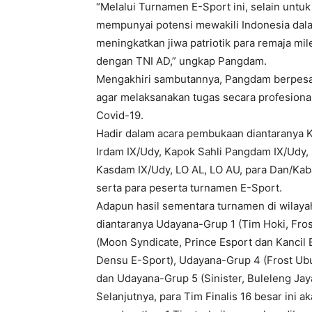
“Melalui Turnamen E-Sport ini, selain untuk
mempunyai potensi mewakili Indonesia dalam
meningkatkan jiwa patriotik para remaja mil
dengan TNI AD,” ungkap Pangdam.
Mengakhiri sambutannya, Pangdam berpesan 
agar melaksanakan tugas secara profesional
Covid-19.
Hadir dalam acara pembukaan diantaranya 
Irdam IX/Udy, Kapok Sahli Pangdam IX/Udy
Kasdam IX/Udy, LO AL, LO AU, para Dan/Ka
serta para peserta turnamen E-Sport.
Adapun hasil sementara turnamen di wilaya
diantaranya Udayana-Grup 1 (Tim Hoki, Fro
(Moon Syndicate, Prince Esport dan Kancil
Densu E-Sport), Udayana-Grup 4 (Frost Ubu
dan Udayana-Grup 5 (Sinister, Buleleng Jaya
Selanjutnya, para Tim Finalis 16 besar ini