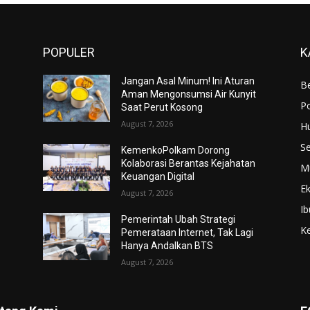
POPULER
K
Jangan Asal Minum! Ini Aturan
Be
Aman Mengonsumsi Air Kunyit
Po
Saat Perut Kosong
August 7, 2026
H
S
KemenkoPolkam Dorong
Kolaborasi Berantas Kejahatan
M
Keuangan Digital
E
August 7, 2026
Ib
Pemerintah Ubah Strategi
K
Pemerataan Internet, Tak Lagi
Hanya Andalkan BTS
August 7, 2026