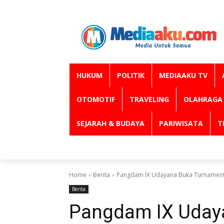
HUKUM
POLITIK
MEDIAAKU TV
OTOMOTIF
TRAVELING
OLAHRAGA
SEJARAH & BUDAYA
PARIWISATA
T
Home
Berita
Pangdam IX Udayana Buka Turnament 
Berita
Pangdam IX Uday