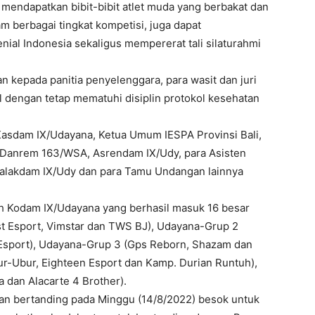
 mendapatkan bibit-bibit atlet muda yang berbakat dan
 berbagai tingkat kompetisi, juga dapat
enial Indonesia sekaligus mempererat tali silaturahmi
kepada panitia penyelenggara, para wasit dan juri
 dengan tetap mematuhi disiplin protokol kesehatan
Kasdam IX/Udayana, Ketua Umum IESPA Provinsi Bali,
, Danrem 163/WSA, Asrendam IX/Udy, para Asisten
balakdam IX/Udy dan para Tamu Undangan lainnya
h Kodam IX/Udayana yang berhasil masuk 16 besar
st Esport, Vimstar dan TWS BJ), Udayana-Grup 2
 Esport), Udayana-Grup 3 (Gps Reborn, Shazam dan
r-Ubur, Eighteen Esport dan Kamp. Durian Runtuh),
 dan Alacarte 4 Brother).
 akan bertanding pada Minggu (14/8/2022) besok untuk