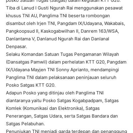
posko Satuan Tugas (Satgas) dalam kegiatan KTT G20.
Tiba di Lanud I Gusti Ngurah Rai menggunakan pesawat
khusus TNI AU, Panglima TNI beserta rombongan
disambut oleh Irjen TNI, Pangdam IX/Udayana, Wakabais,
Pangkoopsud II, Kaskogabwilhan II, Danrem 163/WSA,
Danlantama V, Danlanud Ngurah Rai dan Danlanal
Denpasar.
Selaku Komandan Satuan Tugas Pengamanan Wilayah
(Dansatgas Pamwil) dalam perhelatan KTT G20, Pangdam
IX/Udayana Mayjen TNI Sonny Aprianto, mendampingi
Panglima TNI dalam pelaksanaan peninjauan seluruh
Posko Satgas KTT G20.
Adapun Posko yang ditinjau oleh Panglima TNI
diantaranya yaitu Posko Satgas Kogabpadpam, Satgas
Komlek (Komunikasi dan Elektronika), Satgas
Penerangan, Satgas Udara, serta Satgas Bandara dan
Satgas Pelabuhan.
Penunjukan TNI menjadi garda terdepan dan penanggung