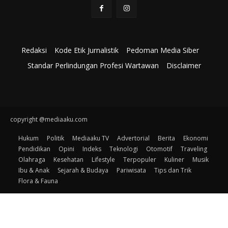
Redaksi
Kode Etik Jurnalistik
Pedoman Media Siber
Standar Perlindungan Profesi Wartawan
Disclaimer
copyright @mediaaku.com
Hukum
Politik
Mediaaku TV
Advertorial
Berita
Ekonomi
Pendidikan
Opini
Indeks
Teknologi
Otomotif
Traveling
Olahraga
Kesehatan
Lifestyle
Terpopuler
Kuliner
Musik
Ibu & Anak
Sejarah & Budaya
Pariwisata
Tips dan Trik
Flora & Fauna