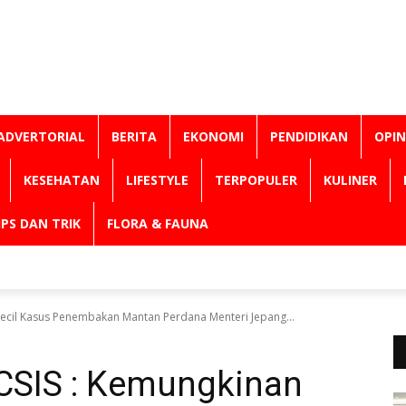
ADVERTORIAL
BERITA
EKONOMI
PENDIDIKAN
OPIN
KESEHATAN
LIFESTYLE
TERPOPULER
KULINER
IPS DAN TRIK
FLORA & FAUNA
Kecil Kasus Penembakan Mantan Perdana Menteri Jepang...
 CSIS : Kemungkinan