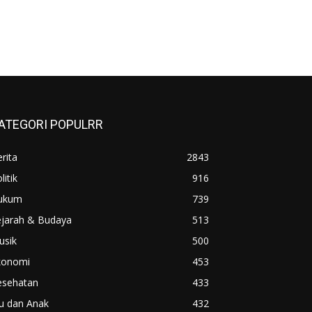
ATEGORI POPULRR
rita
2843
litik
916
ukum
739
ejarah & Budaya
513
usik
500
konomi
453
esehatan
433
u dan Anak
432