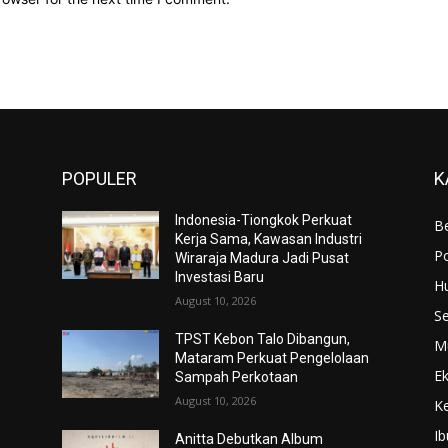
POPULER
K
Indonesia-Tiongkok Perkuat
Be
Kerja Sama, Kawasan Industri
Po
Wiraraja Madura Jadi Pusat
Investasi Baru
H
August 10, 2026
S
TPST Kebon Talo Dibangun,
M
Mataram Perkuat Pengelolaan
E
Sampah Perkotaan
August 10, 2026
K
Ib
Anitta Debutkan Album