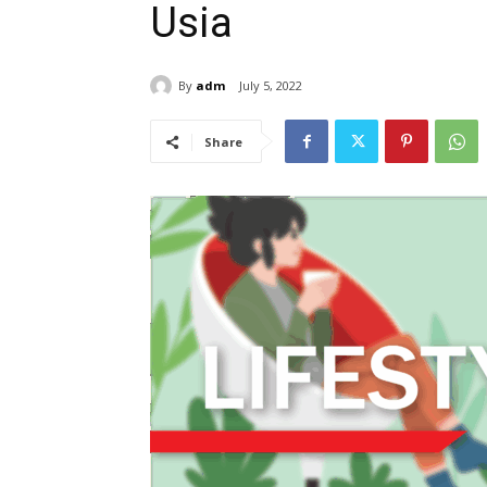
Usia
By
adm
July 5, 2022
Share