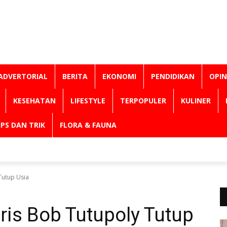
ADVERTORIAL
BERITA
EKONOMI
PENDIDIKAN
OPIN
KESEHATAN
LIFESTYLE
TERPOPULER
KULINER
IPS DAN TRIK
FLORA & FAUNA
Tutup Usia
is Bob Tutupoly Tutup