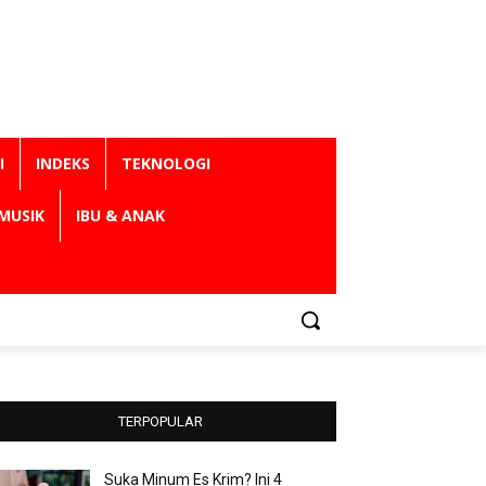
I
INDEKS
TEKNOLOGI
MUSIK
IBU & ANAK
TERPOPULAR
Suka Minum Es Krim? Ini 4