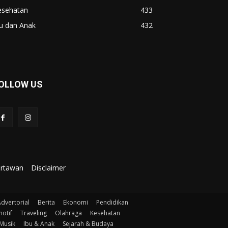
esehatan
433
u dan Anak
432
OLLOW US
artawan
Disclaimer
dvertorial
Berita
Ekonomi
Pendidikan
otif
Traveling
Olahraga
Kesehatan
Musik
Ibu & Anak
Sejarah & Budaya