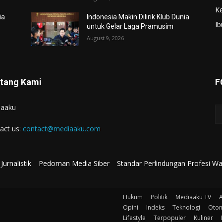
K
ia
Indonesia Makin Dilirik Klub Dunia
Ib
untuk Gelar Laga Pramusim
August 9, 2026
tang Kami
F
iaaku
act us:
contact@mediaaku.com
Jurnalistik
Pedoman Media Siber
Standar Perlindungan Profesi W
Hukum
Politik
Mediaaku TV
A
Opini
Indeks
Teknologi
Otom
Lifestyle
Terpopuler
Kuliner