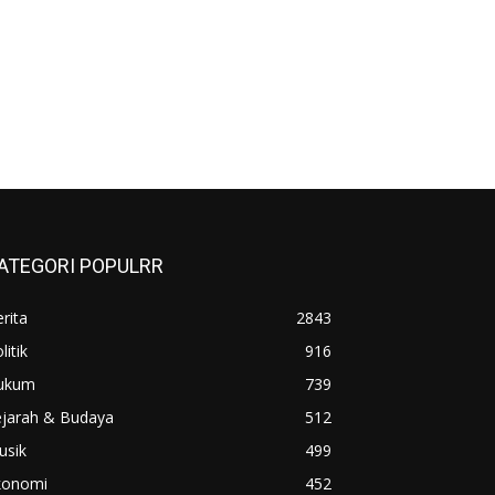
ATEGORI POPULRR
rita
2843
litik
916
ukum
739
ejarah & Budaya
512
usik
499
konomi
452