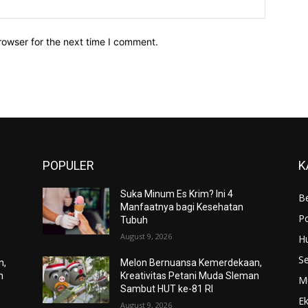
Website:
rowser for the next time I comment.
POPULER
K
Suka Minum Es Krim? Ini 4
Be
Manfaatnya bagi Kesehatan
Po
Tubuh
August 9, 2026
H
S
n,
Melon Bernuansa Kemerdekaan,
n
Kreativitas Petani Muda Sleman
M
Sambut HUT ke-81 RI
E
August 9, 2026