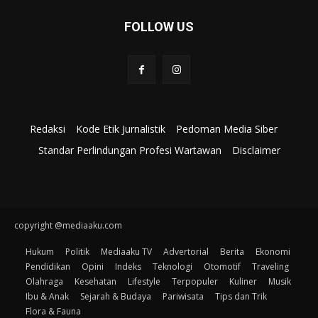
FOLLOW US
Redaksi
Kode Etik Jurnalistik
Pedoman Media Siber
Standar Perlindungan Profesi Wartawan
Disclaimer
copyright @mediaaku.com
Hukum
Politik
Mediaaku TV
Advertorial
Berita
Ekonomi
Pendidikan
Opini
Indeks
Teknologi
Otomotif
Traveling
Olahraga
Kesehatan
Lifestyle
Terpopuler
Kuliner
Musik
Ibu & Anak
Sejarah & Budaya
Pariwisata
Tips dan Trik
Flora & Fauna