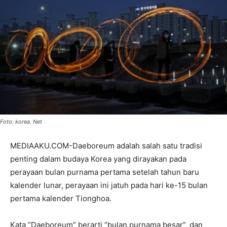
Foto: korea. Net
MEDIAAKU.COM-Daeboreum adalah salah satu tradisi
penting dalam budaya Korea yang dirayakan pada
perayaan bulan purnama pertama setelah tahun baru
kalender lunar, perayaan ini jatuh pada hari ke-15 bulan
pertama kalender Tionghoa.
Kata “Daeboreum” berarti “bulan purnama besar”, dan