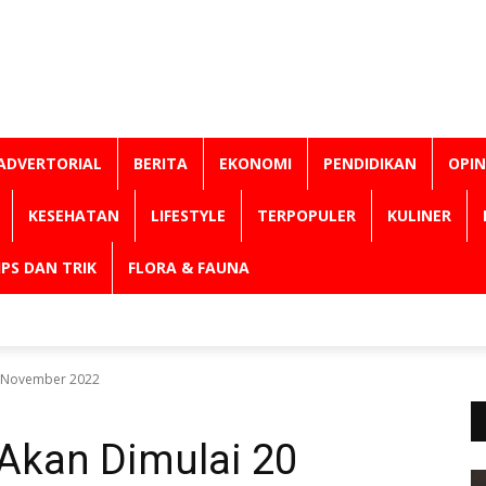
ADVERTORIAL
BERITA
EKONOMI
PENDIDIKAN
OPIN
KESEHATAN
LIFESTYLE
TERPOPULER
KULINER
IPS DAN TRIK
FLORA & FAUNA
20 November 2022
 Akan Dimulai 20