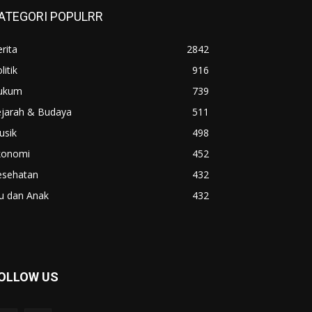
ATEGORI POPULRR
rita
2842
litik
916
ukum
739
ejarah & Budaya
511
usik
498
konomi
452
esehatan
432
u dan Anak
432
OLLOW US