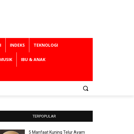
I
INDEKS
TEKNOLOGI
MUSIK
IBU & ANAK
TERPOPULAR
5 Manfaat Kuning Telur Ayam