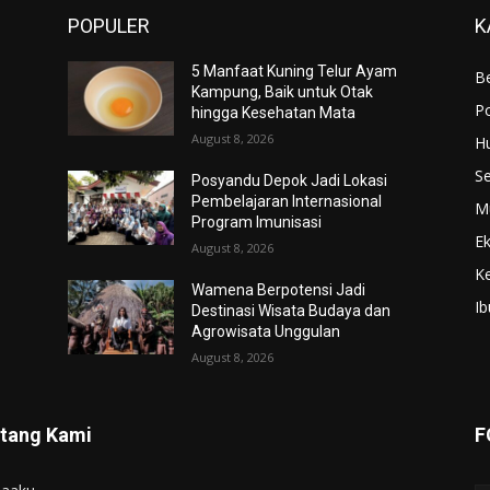
POPULER
K
5 Manfaat Kuning Telur Ayam
Be
Kampung, Baik untuk Otak
Po
hingga Kesehatan Mata
August 8, 2026
H
S
Posyandu Depok Jadi Lokasi
Pembelajaran Internasional
M
Program Imunisasi
E
August 8, 2026
K
Wamena Berpotensi Jadi
Ib
Destinasi Wisata Budaya dan
Agrowisata Unggulan
August 8, 2026
tang Kami
F