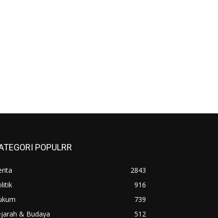
ATEGORI POPULRR
rita
2843
litik
916
ukum
739
ejarah & Budaya
512