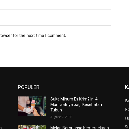
Email:*
Website:
rowser for the next time I comment.
POPULER
K
Suka Minum Es Krim? Ini 4
Be
Manfaatnya bagi Kesehatan
Po
Tubuh
August 9, 2026
H
S
n,
Melon Bernuansa Kemerdekaan,