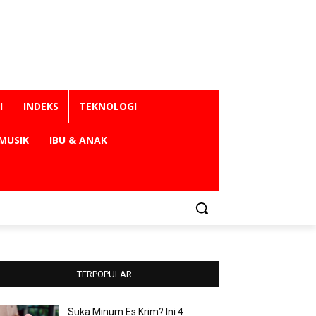
I
INDEKS
TEKNOLOGI
MUSIK
IBU & ANAK
TERPOPULAR
Suka Minum Es Krim? Ini 4