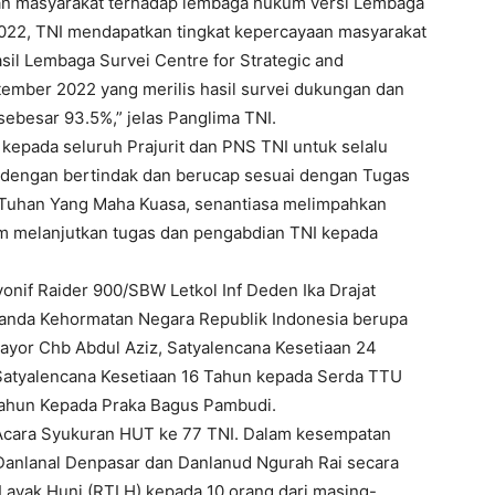
aan masyarakat terhadap lembaga hukum versi Lembaga
 2022, TNI mendapatkan tingkat kepercayaan masyarakat
asil Lembaga Survei Centre for Strategic and
ptember 2022 yang merilis hasil survei dukungan dan
ebesar 93.5%,” jelas Panglima TNI.
epada seluruh Prajurit dan PNS TNI untuk selalu
 dengan bertindak dan berucap sesuai dengan Tugas
 Tuhan Yang Maha Kuasa, senantiasa melimpahkan
am melanjutkan tugas dan pengabdian TNI kepada
nif Raider 900/SBW Letkol Inf Deden Ika Drajat
Tanda Kehormatan Negara Republik Indonesia berupa
Mayor Chb Abdul Aziz, Satyalencana Kesetiaan 24
atyalencana Kesetiaan 16 Tahun kepada Serda TTU
 Tahun Kepada Praka Bagus Pambudi.
 Acara Syukuran HUT ke 77 TNI. Dalam kesempatan
Danlanal Denpasar dan Danlanud Ngurah Rai secara
ayak Huni (RTLH) kepada 10 orang dari masing-