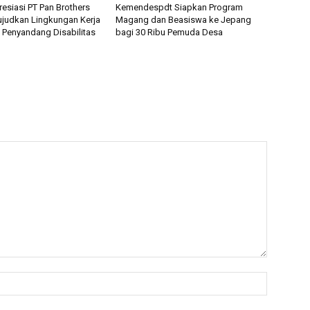
esiasi PT Pan Brothers
Kemendespdt Siapkan Program
judkan Lingkungan Kerja
Magang dan Beasiswa ke Jepang
i Penyandang Disabilitas
bagi 30 Ribu Pemuda Desa
Name:*