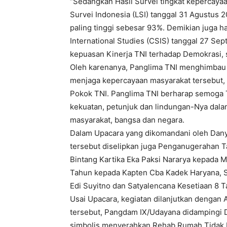
“Sedangkan Hasil Survei tingkat kepercay
Survei Indonesia (LSI) tanggal 31 Agustus
paling tinggi sebesar 93%. Demikian juga h
International Studies (CSIS) tanggal 27 Se
kepuasan Kinerja TNI terhadap Demokrasi, s
Oleh karenanya, Panglima TNI menghimbau k
menjaga kepercayaan masyarakat tersebut,
Pokok TNI. Panglima TNI berharap semoga
kekuatan, petunjuk dan lindungan-Nya dal
masyarakat, bangsa dan negara.
Dalam Upacara yang dikomandani oleh Danyo
tersebut diselipkan juga Penganugerahan 
Bintang Kartika Eka Paksi Nararya kepada 
Tahun kepada Kapten Cba Kadek Haryana, S
Edi Suyitno dan Satyalencana Kesetiaan 8
Usai Upacara, kegiatan dilanjutkan dengan
tersebut, Pangdam IX/Udayana didampingi 
simbolis menyerahkan Rehab Rumah Tidak L