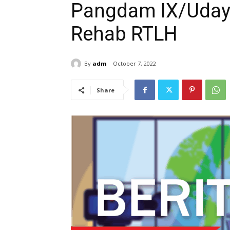
Pangdam IX/Uday
Rehab RTLH
By
adm
October 7, 2022
Share