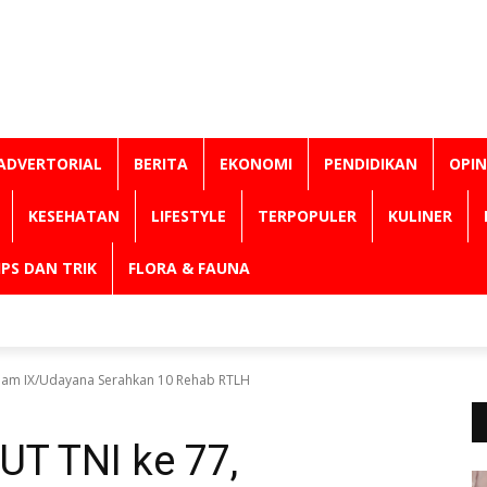
ADVERTORIAL
BERITA
EKONOMI
PENDIDIKAN
OPIN
KESEHATAN
LIFESTYLE
TERPOPULER
KULINER
IPS DAN TRIK
FLORA & FAUNA
dam IX/Udayana Serahkan 10 Rehab RTLH
UT TNI ke 77,