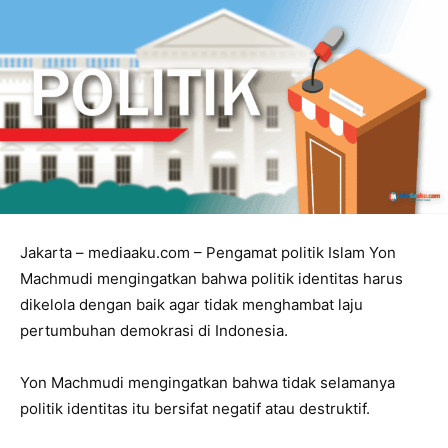
Jakarta – mediaaku.com – Pengamat politik Islam Yon
Machmudi mengingatkan bahwa politik identitas harus
dikelola dengan baik agar tidak menghambat laju
pertumbuhan demokrasi di Indonesia.
Yon Machmudi mengingatkan bahwa tidak selamanya
politik identitas itu bersifat negatif atau destruktif.