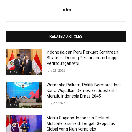
adm
RELATED ARTICLES
Indonesia dan Peru Perkuat Kemitraan
Strategis, Dorong Perdagangan hingga
Perlindungan WNI
July 29, 2026
Politik
Wamenko Polkam: Politik Bermoral Jadi
Kunci Wujudkan Demokrasi Substantif
Menuju Indonesia Emas 2045
July 27, 2026
Politik
Menlu Sugiono: Indonesia Perkuat
Multilateralisme di Tengah Geopolitik
Global yang Kian Kompleks