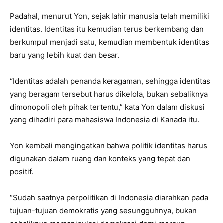
Padahal, menurut Yon, sejak lahir manusia telah memiliki
identitas. Identitas itu kemudian terus berkembang dan
berkumpul menjadi satu, kemudian membentuk identitas
baru yang lebih kuat dan besar.
“Identitas adalah penanda keragaman, sehingga identitas
yang beragam tersebut harus dikelola, bukan sebaliknya
dimonopoli oleh pihak tertentu,” kata Yon dalam diskusi
yang dihadiri para mahasiswa Indonesia di Kanada itu.
Yon kembali mengingatkan bahwa politik identitas harus
digunakan dalam ruang dan konteks yang tepat dan
positif.
“Sudah saatnya perpolitikan di Indonesia diarahkan pada
tujuan-tujuan demokratis yang sesungguhnya, bukan