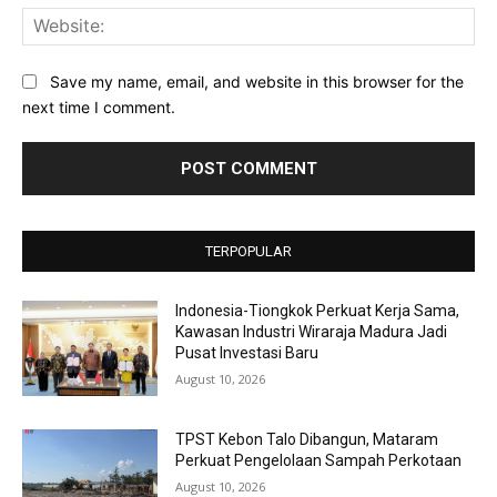
Web
Save my name, email, and website in this browser for the
next time I comment.
TERPOPULAR
Indonesia-Tiongkok Perkuat Kerja Sama,
Kawasan Industri Wiraraja Madura Jadi
Pusat Investasi Baru
August 10, 2026
TPST Kebon Talo Dibangun, Mataram
Perkuat Pengelolaan Sampah Perkotaan
August 10, 2026