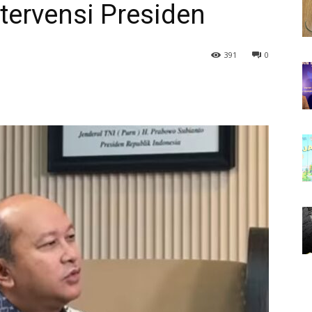
ntervensi Presiden
391
0