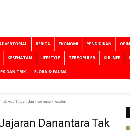
ADVERTORIAL
BERITA
EKONOMI
PENDIDIKAN
OPIN
KESEHATAN
LIFESTYLE
TERPOPULER
KULINER
IPS DAN TRIK
FLORA & FAUNA
 Tak Ada Titipan dan Intervensi Presiden
Jajaran Danantara Tak