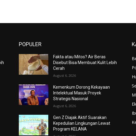
POPULER
K
Fakta atau Mitos? Air Beras
Be
bih
Disebut Bisa Membuat Kulit Lebih
Po
Cerah
August 6, 2026
H
S
Kemenkum Dorong Kekayaan
Intelektual Masuk Proyek
M
Strategis Nasional
E
August 6, 2026
Ib
Gen Z Diajak Aktif Suarakan
K
Kepedulian Lingkungan Lewat
Program KELANA