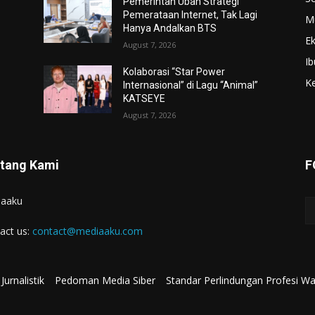
Pemerintah Ubah Strategi
Pemerataan Internet, Tak Lagi
M
Hanya Andalkan BTS
E
August 7, 2026
Ib
Kolaborasi “Star Power
K
Internasional” di Lagu “Animal”
KATSEYE
August 7, 2026
tang Kami
F
iaaku
act us:
contact@mediaaku.com
Jurnalistik
Pedoman Media Siber
Standar Perlindungan Profesi W