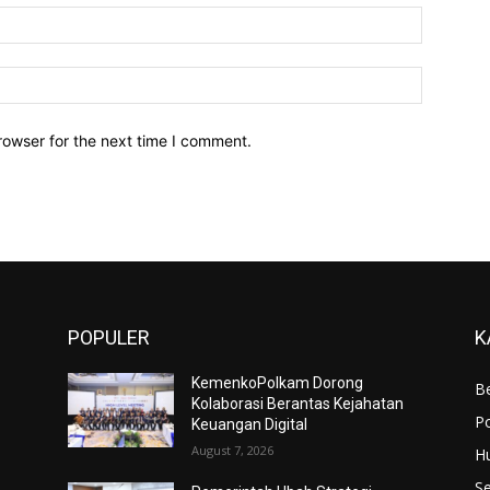
Email:*
Website:
rowser for the next time I comment.
POPULER
K
KemenkoPolkam Dorong
Be
Kolaborasi Berantas Kejahatan
Po
Keuangan Digital
August 7, 2026
H
S