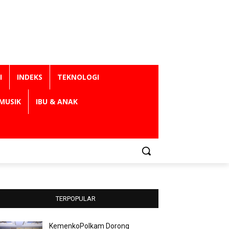
I
INDEKS
TEKNOLOGI
MUSIK
IBU & ANAK
TERPOPULAR
KemenkoPolkam Dorong