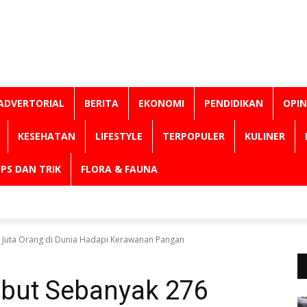
ADVERTORIAL
BERITA
EKONOMI
PENDIDIKAN
OPIN
KESEHATAN
LIFESTYLE
TERPOPULER
KULINER
IPS DAN TRIK
FLORA & FAUNA
6 Juta Orang di Dunia Hadapi Kerawanan Pangan
ebut Sebanyak 276