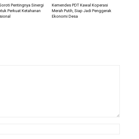
roti Pentingnya Sinergi
Kemendes PDT Kawal Koperasi
ntuk Perkuat Ketahanan
Merah Putih, Siap Jadi Penggerak
sional
Ekonomi Desa
Name:*