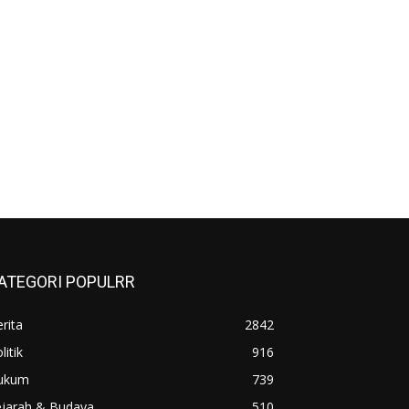
ATEGORI POPULRR
rita
2842
litik
916
ukum
739
ejarah & Budaya
510