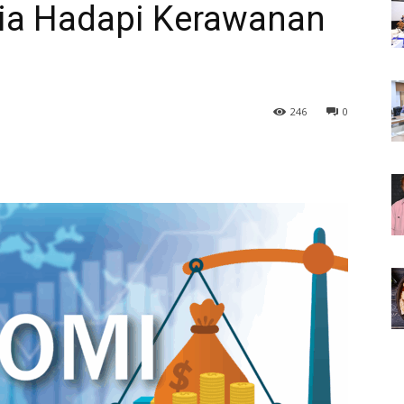
nia Hadapi Kerawanan
246
0