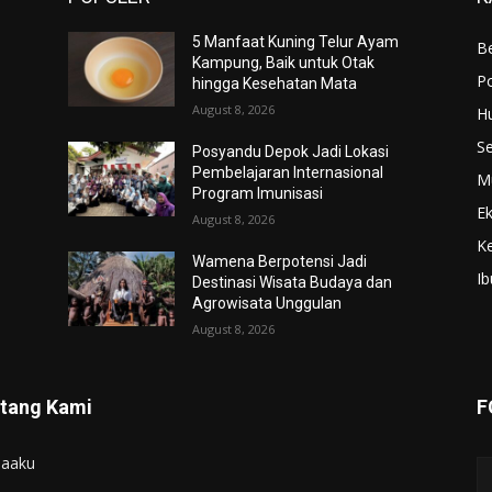
5 Manfaat Kuning Telur Ayam
Be
Kampung, Baik untuk Otak
Po
hingga Kesehatan Mata
August 8, 2026
H
S
Posyandu Depok Jadi Lokasi
Pembelajaran Internasional
M
Program Imunisasi
E
August 8, 2026
K
Wamena Berpotensi Jadi
Ib
Destinasi Wisata Budaya dan
Agrowisata Unggulan
August 8, 2026
tang Kami
F
iaaku