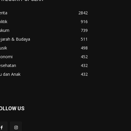
rita
2842
litik
916
ukum
739
ejarah & Budaya
511
usik
498
konomi
452
esehatan
432
u dan Anak
432
OLLOW US