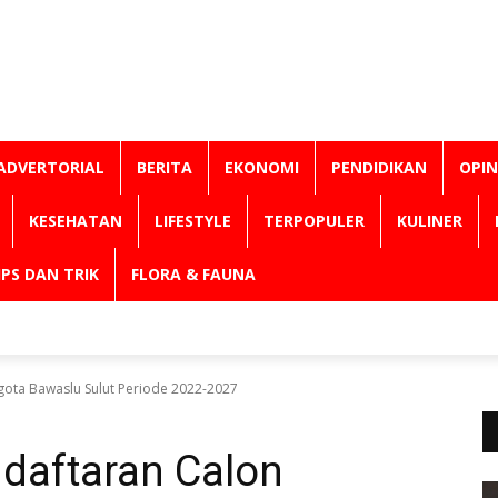
ADVERTORIAL
BERITA
EKONOMI
PENDIDIKAN
OPIN
KESEHATAN
LIFESTYLE
TERPOPULER
KULINER
IPS DAN TRIK
FLORA & FAUNA
ota Bawaslu Sulut Periode 2022-2027
daftaran Calon