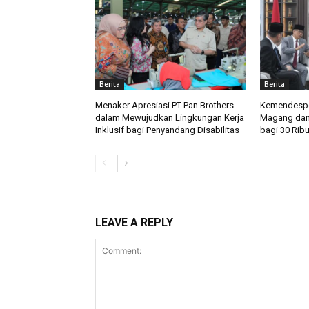
Berita
Berita
Menaker Apresiasi PT Pan Brothers
Kemendespd
dalam Mewujudkan Lingkungan Kerja
Magang dan
Inklusif bagi Penyandang Disabilitas
bagi 30 Rib
LEAVE A REPLY