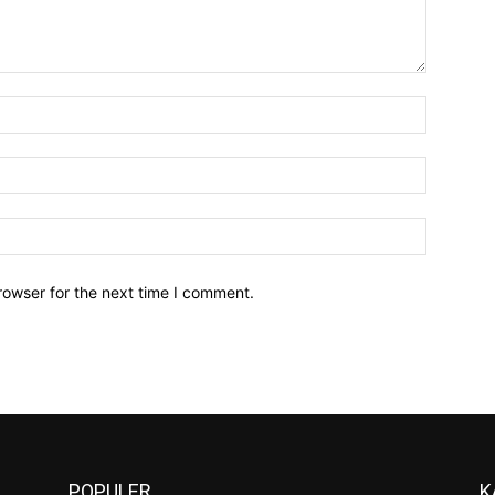
Name:*
Email:*
Website:
rowser for the next time I comment.
POPULER
K