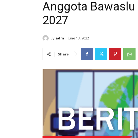
Anggota Bawaslu 
2027
By
adm
June 13, 2022
Share