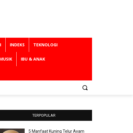
I
INDEKS
TEKNOLOGI
MUSIK
IBU & ANAK
TERPOPULAR
5 Manfaat Kuning Telur Ayam