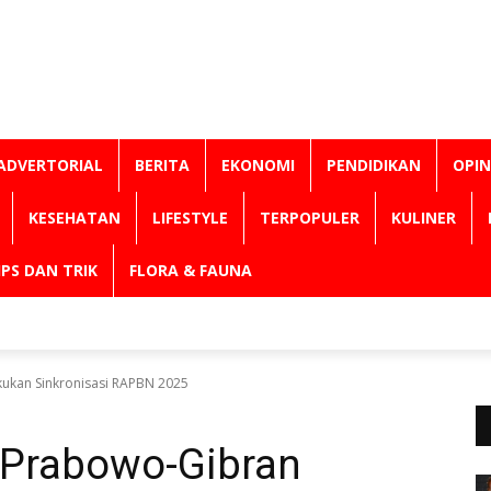
ADVERTORIAL
BERITA
EKONOMI
PENDIDIKAN
OPIN
KESEHATAN
LIFESTYLE
TERPOPULER
KULINER
IPS DAN TRIK
FLORA & FAUNA
ukan Sinkronisasi RAPBN 2025
 Prabowo-Gibran