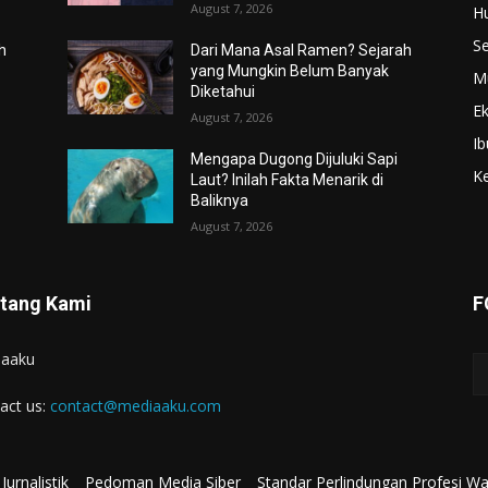
August 7, 2026
H
S
h
Dari Mana Asal Ramen? Sejarah
yang Mungkin Belum Banyak
M
Diketahui
E
August 7, 2026
Ib
Mengapa Dugong Dijuluki Sapi
K
Laut? Inilah Fakta Menarik di
Baliknya
August 7, 2026
tang Kami
F
iaaku
act us:
contact@mediaaku.com
Jurnalistik
Pedoman Media Siber
Standar Perlindungan Profesi W