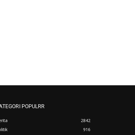
ATEGORI POPULRR
rita
2842
litik
916