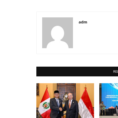
adm
RE