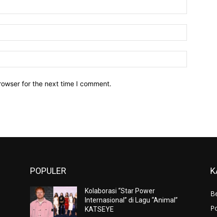
Name:*
Email:*
Website:
rowser for the next time I comment.
POPULER
K
Kolaborasi “Star Power
Be
Internasional” di Lagu “Animal”
Po
KATSEYE