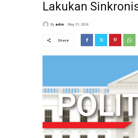
Lakukan Sinkroni
By
adm
May 31, 2024
Share