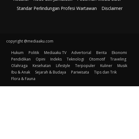
Standar Perlindungan Profesi Wartawan
Disclaimer
copyright @mediaaku.com
Hukum
Politik
Mediaaku TV
Advertorial
Berita
Ekonomi
Pendidikan
Opini
Indeks
Teknologi
Otomotif
Traveling
Olahraga
Kesehatan
Lifestyle
Terpopuler
Kuliner
Musik
Ibu & Anak
Sejarah & Budaya
Pariwisata
Tips dan Trik
Flora & Fauna