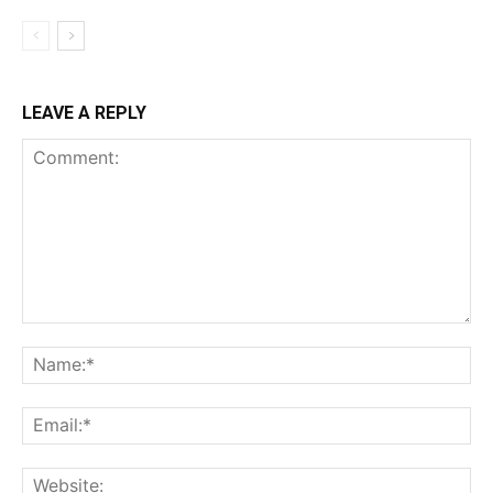
LEAVE A REPLY
Comment:
Na
Ema
Web