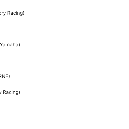
tory Racing)
y Yamaha)
 RNF)
y Racing)