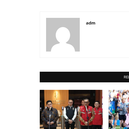
adm
RE