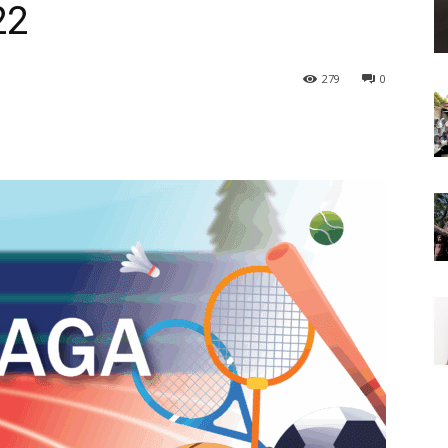
22
279
0