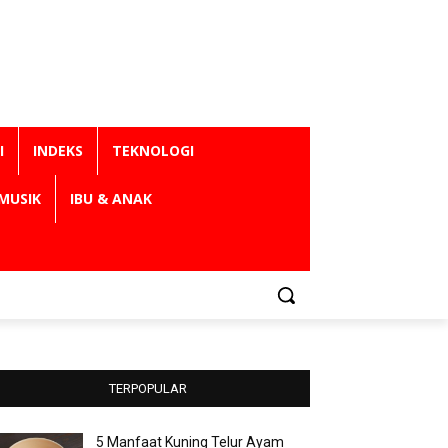
I
INDEKS
TEKNOLOGI
MUSIK
IBU & ANAK
TERPOPULAR
5 Manfaat Kuning Telur Ayam