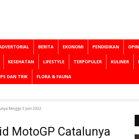
ADVERTORIAL
BERITA
EKONOMI
PENDIDIKAN
OPIN
KESEHATAN
LIFESTYLE
TERPOPULER
KULINER
IPS DAN TRIK
FLORA & FAUNA
unya Minggu 5 Juni 2022
rid MotoGP Catalunya