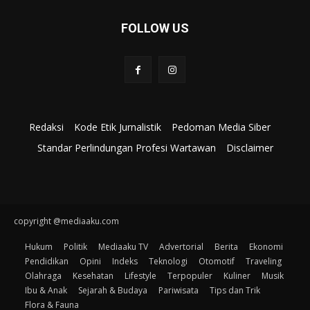
FOLLOW US
Redaksi
Kode Etik Jurnalistik
Pedoman Media Siber
Standar Perlindungan Profesi Wartawan
Disclaimer
copyright @mediaaku.com
Hukum
Politik
Mediaaku TV
Advertorial
Berita
Ekonomi
Pendidikan
Opini
Indeks
Teknologi
Otomotif
Traveling
Olahraga
Kesehatan
Lifestyle
Terpopuler
Kuliner
Musik
Ibu & Anak
Sejarah & Budaya
Pariwisata
Tips dan Trik
Flora & Fauna