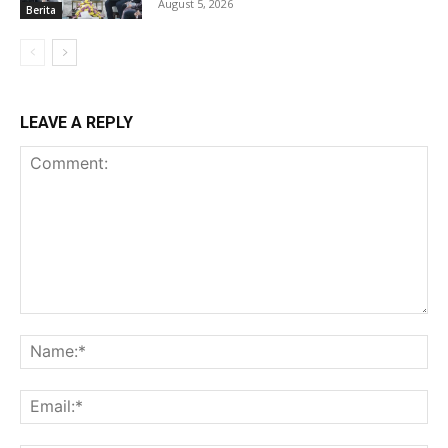
August 5, 2026
Berita
LEAVE A REPLY
Comment:
Na
Ema