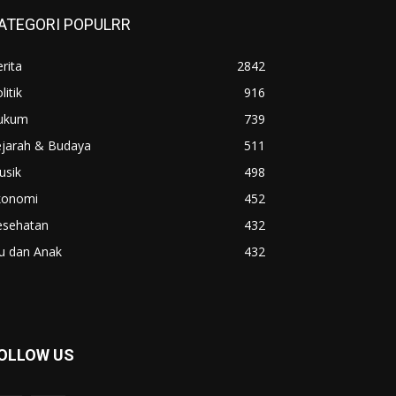
ATEGORI POPULRR
rita
2842
litik
916
ukum
739
ejarah & Budaya
511
usik
498
konomi
452
esehatan
432
u dan Anak
432
OLLOW US