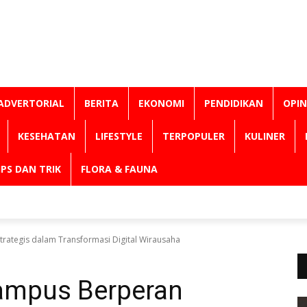
ADVERTORIAL
BERITA
EKONOMI
PENDIDIKAN
OPIN
KESEHATAN
LIFESTYLE
TERPOPULER
KULINER
IPS DAN TRIK
FLORA & FAUNA
ategis dalam Transformasi Digital Wirausaha
mpus Berperan