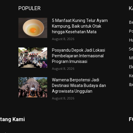
POPULER
K
5 Manfaat Kuning Telur Ayam
Be
Kampung, Baik untuk Otak
Po
hingga Kesehatan Mata
August 8, 2026
H
S
Posyandu Depok Jadi Lokasi
Pembelajaran Internasional
M
Program Imunisasi
E
August 8, 2026
K
Wamena Berpotensi Jadi
Ib
Destinasi Wisata Budaya dan
Agrowisata Unggulan
August 8, 2026
tang Kami
F