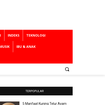
I
INDEKS
TEKNOLOGI
MUSIK
IBU & ANAK
TERPOPULAR
5 Manfaat Kuning Telur Ayam