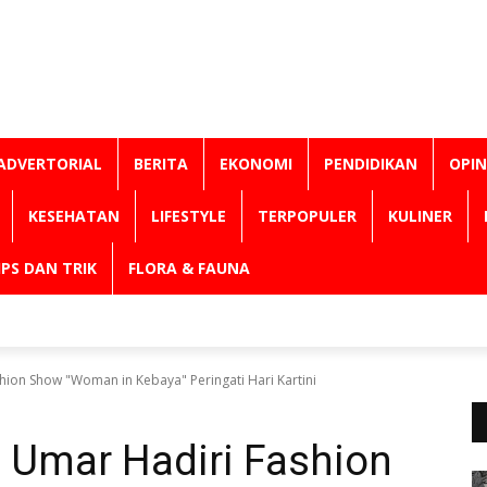
ADVERTORIAL
BERITA
EKONOMI
PENDIDIKAN
OPIN
KESEHATAN
LIFESTYLE
TERPOPULER
KULINER
IPS DAN TRIK
FLORA & FAUNA
ion Show "Woman in Kebaya" Peringati Hari Kartini
 Umar Hadiri Fashion