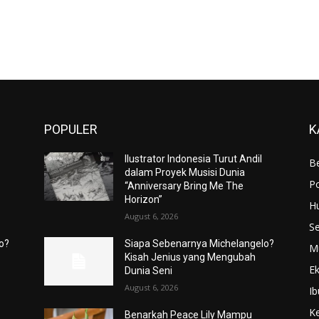
POPULER
K
Ilustrator Indonesia Turut Andil
Be
dalam Proyek Musisi Dunia
Po
“Anniversary Bring Me The
Horizon”
H
August 6, 2026
S
o?
Siapa Sebenarnya Michelangelo?
M
Kisah Jenius yang Mengubah
E
Dunia Seni
August 6, 2026
Ib
K
Benarkah Peace Lily Mampu