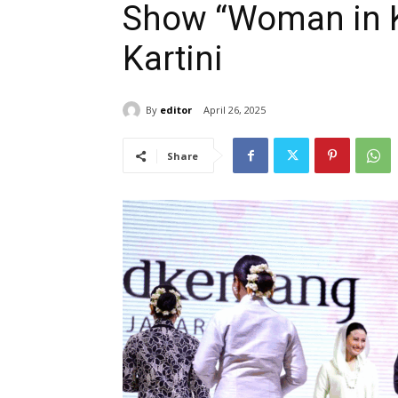
Show “Woman in K
Kartini
By
editor
April 26, 2025
Share