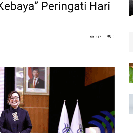
ebaya” Peringati Hari
417
0