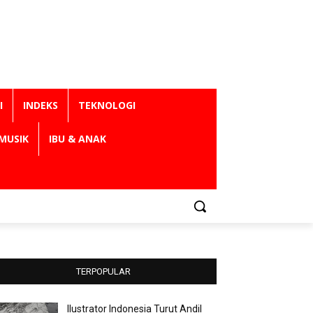
I
INDEKS
TEKNOLOGI
MUSIK
IBU & ANAK
TERPOPULAR
Ilustrator Indonesia Turut Andil