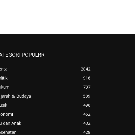
ATEGORI POPULRR
rita
2842
litik
916
ukum
737
ejarah & Budaya
509
usik
496
konomi
452
u dan Anak
432
esehatan
428