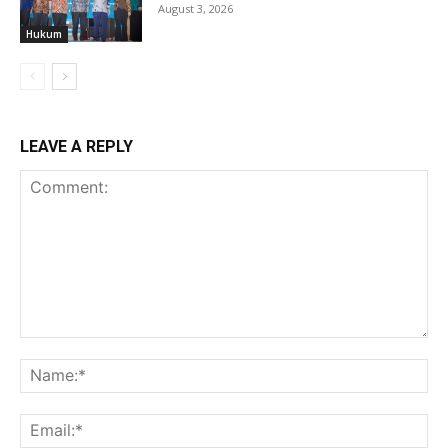
August 3, 2026
Hukum
LEAVE A REPLY
Comment:
Na
Ema