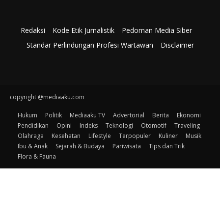
Redaksi
Kode Etik Jurnalistik
Pedoman Media Siber
Standar Perlindungan Profesi Wartawan
Disclaimer
copyright @mediaaku.com
Hukum
Politik
Mediaaku TV
Advertorial
Berita
Ekonomi
Pendidikan
Opini
Indeks
Teknologi
Otomotif
Traveling
Olahraga
Kesehatan
Lifestyle
Terpopuler
Kuliner
Musik
Ibu & Anak
Sejarah & Budaya
Pariwisata
Tips dan Trik
Flora & Fauna