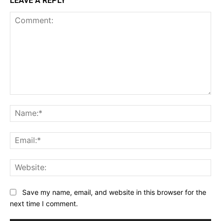
LEAVE A REPLY
Comment:
Na
Ema
Web
Save my name, email, and website in this browser for the
next time I comment.