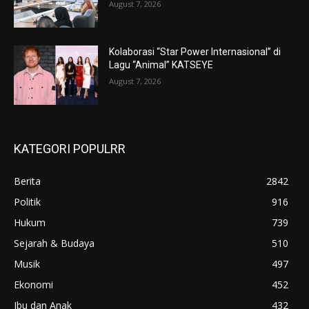
August 7, 2026
Kolaborasi “Star Power Internasional” di
Lagu “Animal” KATSEYE
August 7, 2026
KATEGORI POPULRR
Berita
2842
Politik
916
Hukum
739
Sejarah & Budaya
510
Musik
497
Ekonomi
452
Ibu dan Anak
432