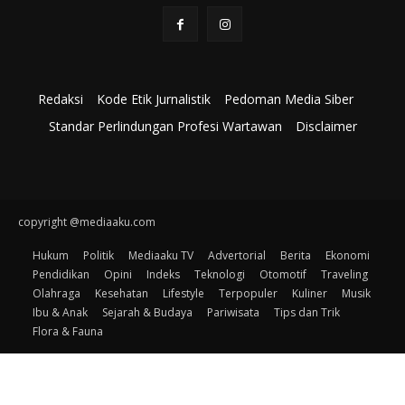
Redaksi
Kode Etik Jurnalistik
Pedoman Media Siber
Standar Perlindungan Profesi Wartawan
Disclaimer
copyright @mediaaku.com
Hukum
Politik
Mediaaku TV
Advertorial
Berita
Ekonomi
Pendidikan
Opini
Indeks
Teknologi
Otomotif
Traveling
Olahraga
Kesehatan
Lifestyle
Terpopuler
Kuliner
Musik
Ibu & Anak
Sejarah & Budaya
Pariwisata
Tips dan Trik
Flora & Fauna