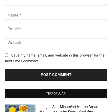
Comment:
Na
Ema
Web
Save my name, email, and website in this browser for the
next time I comment.
TERPOPULAR
Jangan Asal Minum! Ini Aturan Aman
Mengonsumsi Air Kunyit Saat Perut