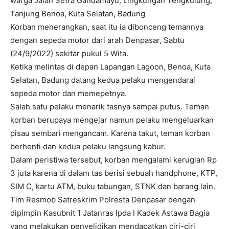
warga Jalan Setra Gandamayu, Lingkungan Tengkulung,
Tanjung Benoa, Kuta Selatan, Badung
Korban menerangkan, saat itu ia dibonceng temannya
dengan sepeda motor dari arah Denpasar, Sabtu
(24/9/2022) sekitar pukul 5 Wita.
Ketika melintas di depan Lapangan Lagoon, Benoa, Kuta
Selatan, Badung datang kedua pelaku mengendarai
sepeda motor dan memepetnya.
Salah satu pelaku menarik tasnya sampai putus. Teman
korban berupaya mengejar namun pelaku mengeluarkan
pisau sembari mengancam. Karena takut, teman korban
berhenti dan kedua pelaku langsung kabur.
Dalam peristiwa tersebut, korban mengalami kerugian Rp
3 juta karena di dalam tas berisi sebuah handphone, KTP,
SIM C, kartu ATM, buku tabungan, STNK dan barang lain.
Tim Resmob Satreskrim Polresta Denpasar dengan
dipimpin Kasubnit 1 Jatanras Ipda I Kadek Astawa Bagia
yang melakukan penyelidikan mendapatkan ciri-ciri