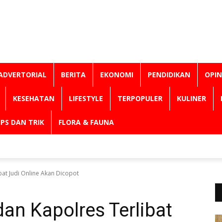
ADVERTORIAL
BERITA
EKONOMI
PENDIDIKAN
OPIN
KESEHATAN
LIFESTYLE
TERPOPULER
KULINER
IPS DAN TRIK
FLORA & FAUNA
bat Judi Online Akan Dicopot
dan Kapolres Terlibat