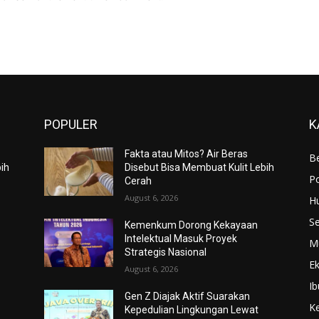
POPULER
K
Fakta atau Mitos? Air Beras
Be
bih
Disebut Bisa Membuat Kulit Lebih
Po
Cerah
August 6, 2026
H
S
Kemenkum Dorong Kekayaan
Intelektual Masuk Proyek
M
Strategis Nasional
E
August 6, 2026
Ib
Gen Z Diajak Aktif Suarakan
K
Kepedulian Lingkungan Lewat