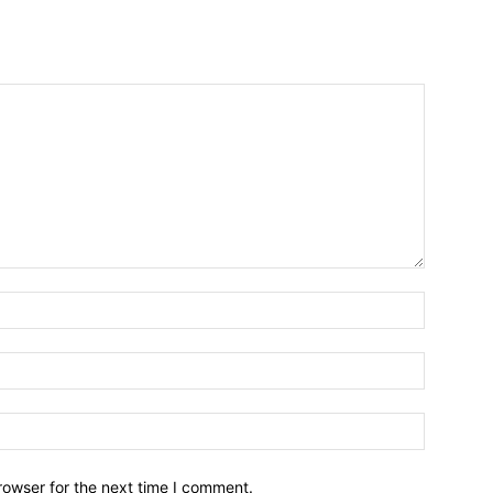
Name:*
Email:*
Website:
rowser for the next time I comment.