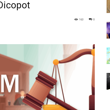
Dicopot
163
0