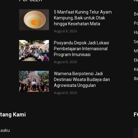
5 Manfaat Kuning Telur Ayam
Be
Kampung, Baik untuk Otak
Po
hingga Kesehatan Mata
August 8, 2026
H
S
Posyandu Depok Jadi Lokasi
Pembelajaran Internasional
M
Program Imunisasi
E
August 8, 2026
K
Wamena Berpotensi Jadi
Ib
Destinasi Wisata Budaya dan
Agrowisata Unggulan
August 8, 2026
tang Kami
F
iaaku