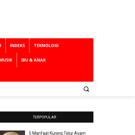
I
INDEKS
TEKNOLOGI
MUSIK
IBU & ANAK
TERPOPULAR
5 Manfaat Kuning Telur Ayam