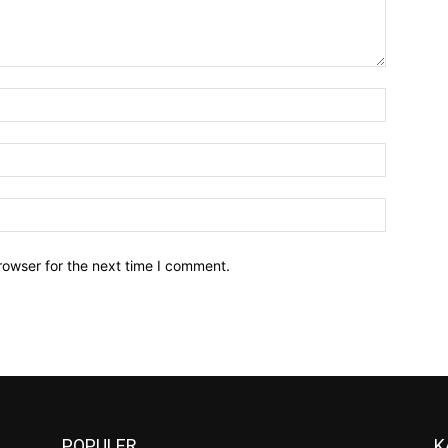
Name:*
Email:*
Website:
rowser for the next time I comment.
POPULER
K