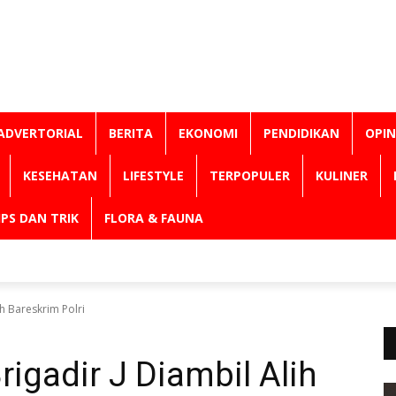
ADVERTORIAL
BERITA
EKONOMI
PENDIDIKAN
OPIN
KESEHATAN
LIFESTYLE
TERPOPULER
KULINER
IPS DAN TRIK
FLORA & FAUNA
h Bareskrim Polri
igadir J Diambil Alih