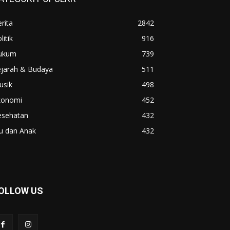
rita
2842
litik
916
ukum
739
ejarah & Budaya
511
usik
498
konomi
452
esehatan
432
u dan Anak
432
OLLOW US