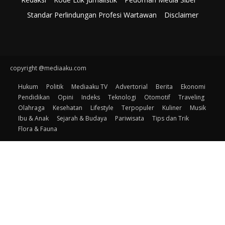
Standar Perlindungan Profesi Wartawan
Disclaimer
copyright @mediaaku.com
Hukum
Politik
Mediaaku TV
Advertorial
Berita
Ekonomi
Pendidikan
Opini
Indeks
Teknologi
Otomotif
Traveling
Olahraga
Kesehatan
Lifestyle
Terpopuler
Kuliner
Musik
Ibu & Anak
Sejarah & Budaya
Pariwisata
Tips dan Trik
Flora & Fauna