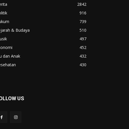
rita
2842
litik
916
ukum
739
ejarah & Budaya
510
usik
497
konomi
452
u dan Anak
432
esehatan
430
OLLOW US