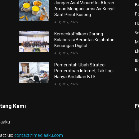
Jangan Asal Minum! Ini Aturan
Be
Aman Mengonsumsi Air Kunyit
Po
Saat Perut Kosong
August 7, 2026
H
S
KemenkoPolkam Dorong
Kolaborasi Berantas Kejahatan
M
Keuangan Digital
E
August 7, 2026
Ib
Pemerintah Ubah Strategi
K
Pemerataan Internet, Tak Lagi
Hanya Andalkan BTS
August 7, 2026
tang Kami
F
iaaku
act us:
contact@mediaaku.com