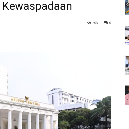
n Kewaspadaan
403
0