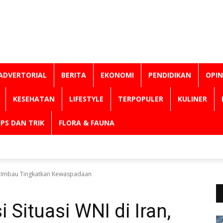
ADVERTORIAL
BERITA
EKONOMI
PENDIDIKAN
OPIN
KESEHATAN
LIFESTYLE
TERPOPULER
KULINER
IPS DAN TRIK
FLORA & FAUNA
an, Imbau Tingkatkan Kewaspadaan
 Situasi WNI di Iran,