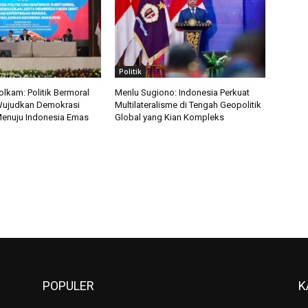
Politik
kam: Politik Bermoral
Menlu Sugiono: Indonesia Perkuat
Wujudkan Demokrasi
Multilateralisme di Tengah Geopolitik
Menuju Indonesia Emas
Global yang Kian Kompleks
POPULER
K