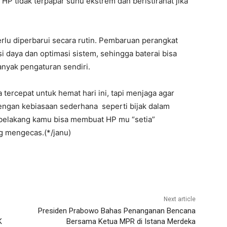
 HP tidak terpapar suhu ekstrem dan beristirahat jika
perlu diperbarui secara rutin. Pembaruan perangkat
 daya dan optimasi sistem, sehingga baterai bisa
nyak pengaturan sendiri.
tercepat untuk hemat hari ini, tapi menjaga agar
Dengan kebiasaan sederhana seperti bijak dalam
r belakang kamu bisa membuat HP mu “setia”
g mengecas.(*/janu)
Next article
Presiden Prabowo Bahas Penanganan Bencana
K
Bersama Ketua MPR di Istana Merdeka