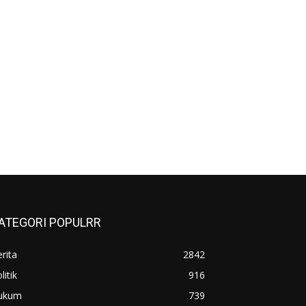
ATEGORI POPULRR
rita
2842
litik
916
ukum
739