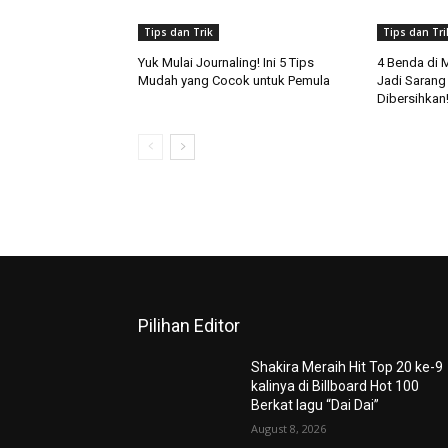
Tips dan Trik
Tips dan Tri
Yuk Mulai Journaling! Ini 5 Tips
4 Benda di 
Mudah yang Cocok untuk Pemula
Jadi Sarang
Dibersihkan
Pilihan Editor
Shakira Meraih Hit Top 20 ke-9
kalinya di Billboard Hot 100
Berkat lagu “Dai Dai”
August 8, 2026