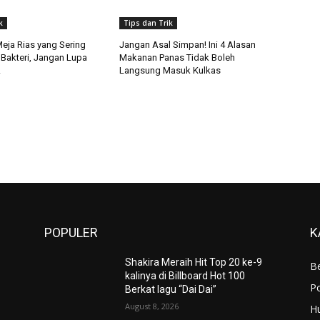
k
Tips dan Trik
Meja Rias yang Sering
Jangan Asal Simpan! Ini 4 Alasan
 Bakteri, Jangan Lupa
Makanan Panas Tidak Boleh
!
Langsung Masuk Kulkas
POPULER
K
Shakira Meraih Hit Top 20 ke-9
Be
kalinya di Billboard Hot 100
Po
Berkat lagu “Dai Dai”
August 8, 2026
H