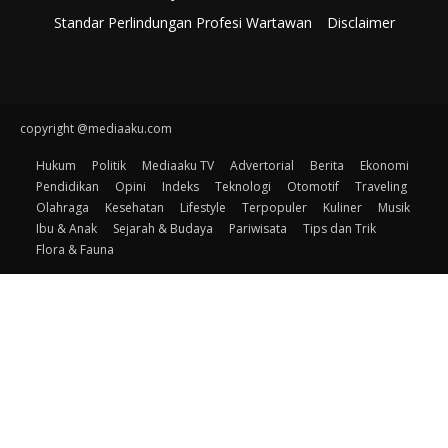
Standar Perlindungan Profesi Wartawan
Disclaimer
copyright @mediaaku.com
Hukum
Politik
Mediaaku TV
Advertorial
Berita
Ekonomi
Pendidikan
Opini
Indeks
Teknologi
Otomotif
Traveling
Olahraga
Kesehatan
Lifestyle
Terpopuler
Kuliner
Musik
Ibu & Anak
Sejarah & Budaya
Pariwisata
Tips dan Trik
Flora & Fauna