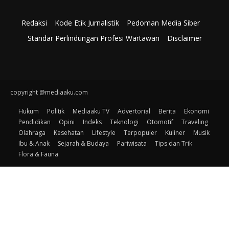
Redaksi
Kode Etik Jurnalistik
Pedoman Media Siber
Standar Perlindungan Profesi Wartawan
Disclaimer
copyright @mediaaku.com
Hukum
Politik
Mediaaku TV
Advertorial
Berita
Ekonomi
Pendidikan
Opini
Indeks
Teknologi
Otomotif
Traveling
Olahraga
Kesehatan
Lifestyle
Terpopuler
Kuliner
Musik
Ibu & Anak
Sejarah & Budaya
Pariwisata
Tips dan Trik
Flora & Fauna