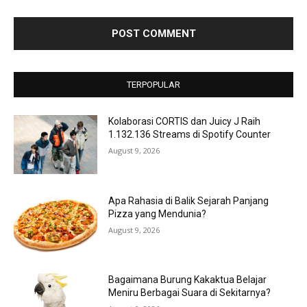
TERPOPULAR
Kolaborasi CORTIS dan Juicy J Raih
1.132.136 Streams di Spotify Counter
August 9, 2026
Apa Rahasia di Balik Sejarah Panjang
Pizza yang Mendunia?
August 9, 2026
Bagaimana Burung Kakaktua Belajar
Meniru Berbagai Suara di Sekitarnya?