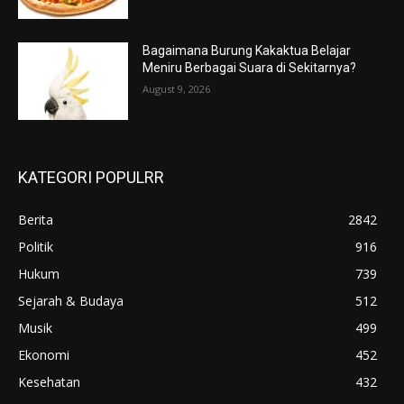
Bagaimana Burung Kakaktua Belajar
Meniru Berbagai Suara di Sekitarnya?
August 9, 2026
KATEGORI POPULRR
Berita
2842
Politik
916
Hukum
739
Sejarah & Budaya
512
Musik
499
Ekonomi
452
Kesehatan
432