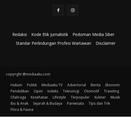
Redaksi
Kode Etik Jurnalistik
Pedoman Media Siber
Standar Perlindungan Profesi Wartawan
Disclaimer
copyright @mediaaku.com
Hukum
Politik
Mediaaku TV
Advertorial
Berita
Ekonomi
Pendidikan
Opini
Indeks
Teknologi
Otomotif
Traveling
Olahraga
Kesehatan
Lifestyle
Terpopuler
Kuliner
Musik
Ibu & Anak
Sejarah & Budaya
Pariwisata
Tips dan Trik
Flora & Fauna