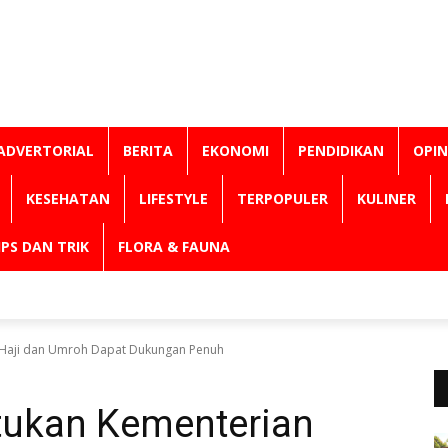
ADVERTORIAL
BERITA
EKONOMI
PENDIDIKAN
OPIN
KESEHATAN
LIFESTYLE
TERPOPULER
KULINER
IPS DAN TRIK
FLORA & FAUNA
Haji dan Umroh Dapat Dukungan Penuh
ukan Kementerian