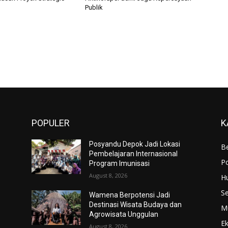
Publik
POPULER
K
Posyandu Depok Jadi Lokasi
Be
Pembelajaran Internasional
Po
Program Imunisasi
August 8, 2026
H
S
Wamena Berpotensi Jadi
Destinasi Wisata Budaya dan
M
Agrowisata Unggulan
E
August 8, 2026