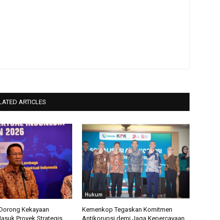
LATED ARTICLES
Hukum
orong Kekayaan
Kemenkop Tegaskan Komitmen
Masuk Proyek Strategis
Antikorupsi demi Jaga Kepercayaan