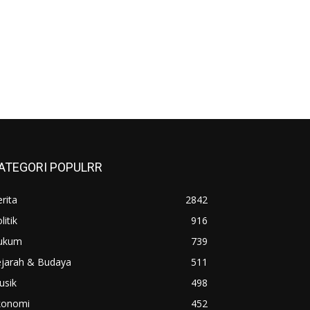
ATEGORI POPULRR
rita
2842
litik
916
ukum
739
ejarah & Budaya
511
usik
498
konomi
452