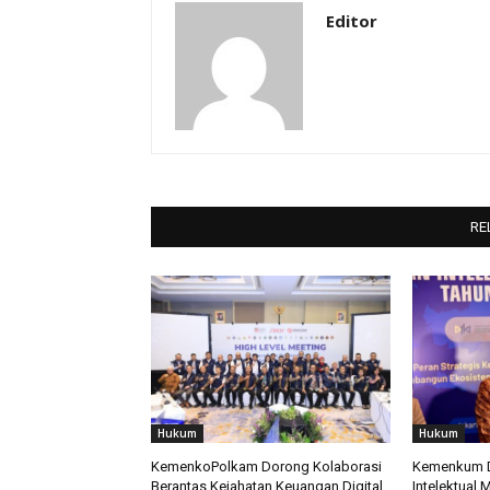
Editor
RE
Hukum
Hukum
KemenkoPolkam Dorong Kolaborasi
Kemenkum D
Berantas Kejahatan Keuangan Digital
Intelektual 