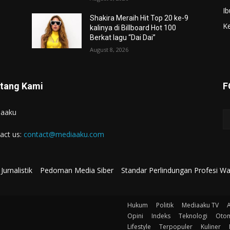
Ib
Shakira Meraih Hit Top 20 ke-9
K
kalinya di Billboard Hot 100
Berkat lagu “Dai Dai”
August 8, 2026
tang Kami
F
iaaku
act us:
contact@mediaaku.com
Jurnalistik
Pedoman Media Siber
Standar Perlindungan Profesi W
Hukum
Politik
Mediaaku TV
A
Opini
Indeks
Teknologi
Otom
Lifestyle
Terpopuler
Kuliner