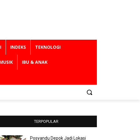
I
INDEKS
TEKNOLOGI
MUSIK
IBU & ANAK
TERPOPULAR
Posyandu Depok Jadi Lokasi