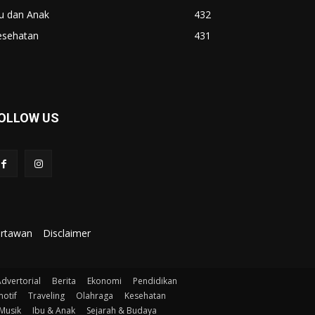
u dan Anak
432
esehatan
431
OLLOW US
artawan
Disclaimer
dvertorial
Berita
Ekonomi
Pendidikan
otif
Traveling
Olahraga
Kesehatan
Musik
Ibu & Anak
Sejarah & Budaya